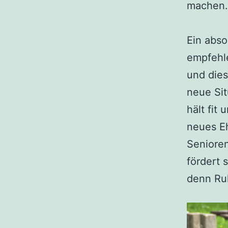
machen. 
Ein abso
empfehle
und dies
neue Sit
hält fit
neues E
Senioren
fördert 
denn Ruh