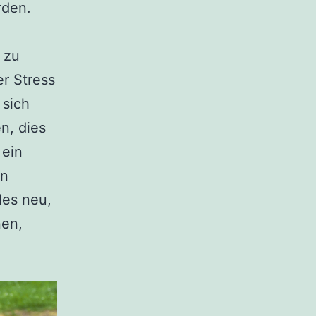
rden.
 zu
r Stress
 sich
n, dies
 ein
en
les neu,
nen,