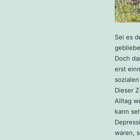
Sei es d
gebliebe
Doch dan
erst einm
sozialen
Dieser 
Alltag w
kann seh
Depress
waren, s