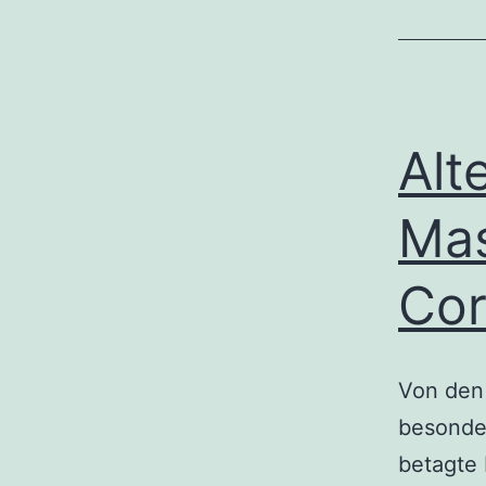
Alt
Ma
Cor
Von den 
besonder
betagte 