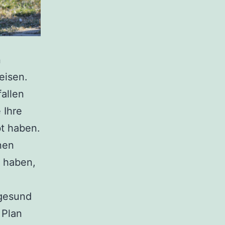
n
eisen.
fallen
 Ihre
bt haben.
nen
u haben,
 gesund
 Plan