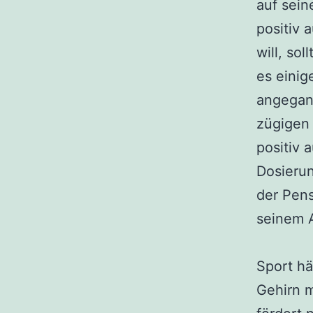
auf sein
positiv 
will, so
es einig
angegan
zügigen 
positiv 
Dosierun
der Pens
seinem 
Sport hä
Gehirn m