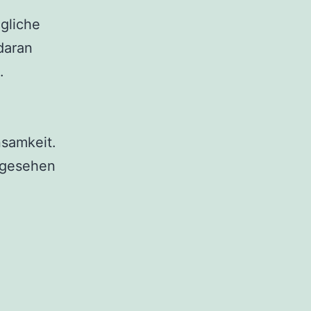
gliche
daran
.
nsamkeit.
e gesehen