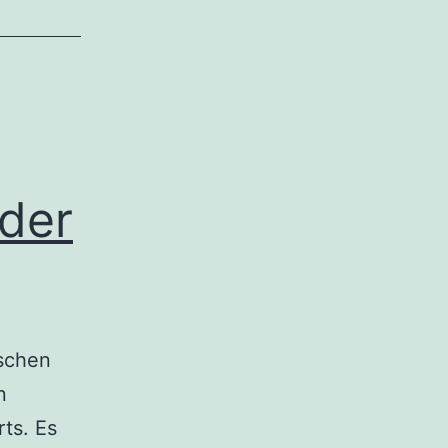
der
nschen
n
ts. Es