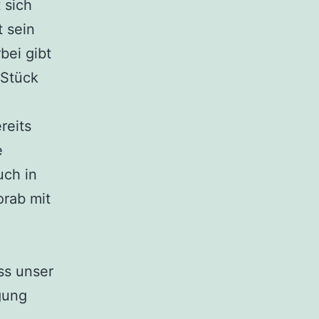
 sich
t sein
bei gibt
 Stück
n
reits
e
uch in
orab mit
ss unser
gung